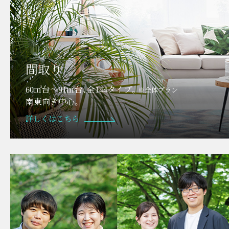
間取り
60㎡台〜91㎡台、全144タイプ。
※全体プラン
南東向き中心。
詳しくはこちら