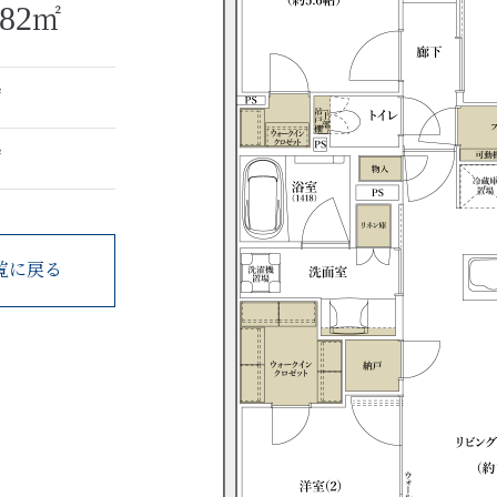
.82
㎡
㎡
㎡
覧に戻る